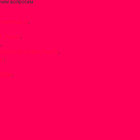
очим вопросам.
@samokat.ru
;
t_15min/
;
u
;
M7ZxT51jX1LfdjMJYqgI7w
;
in
;
95836
;