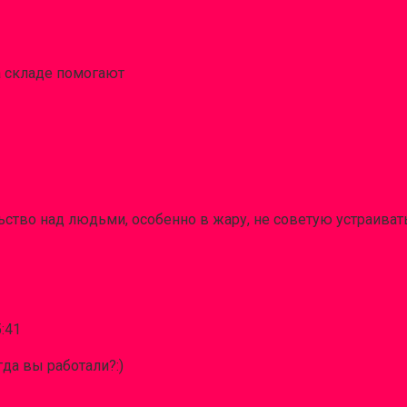
на складе помогают
ьство над людьми, особенно в жару, не советую устраивать
5:41
гда вы работали?:)