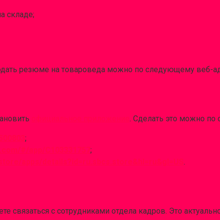
а складе;
подать резюме на товароведа можно по следующему веб-а
тановить
официальное приложение
. Сделать это можно п
1500803
;
ei.com/#/app/C103331757
;
/store/apps/details?id=ru.sbcs.store&hl=ru&gl=US
.
 связаться с сотрудниками отдела кадров. Это актуально 