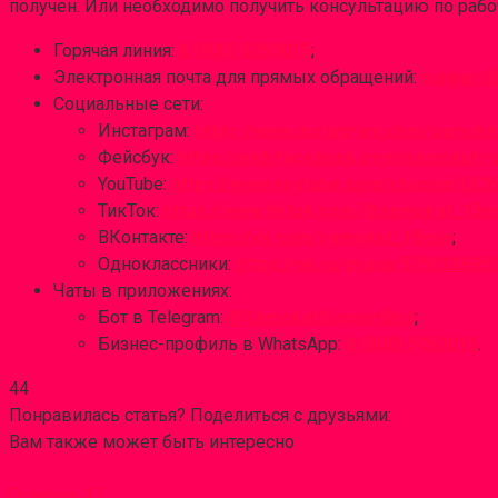
получен. Или необходимо получить консультацию по раб
Горячая линия:
8 (800) 5050015
;
Электронная почта для прямых обращений:
support
Социальные сети:
Инстаграм:
https://www.instagram.com/samoka
Фейсбук:
https://web.facebook.com/samokat.r
YouTube:
https://www.youtube.com/channel/UC
ТикТок:
https://www.tiktok.com/@samokat_15m
ВКонтакте:
https://vk.com/samokat_15min
;
Одноклассники:
https://ok.ru/group/579022695
Чаты в приложениях:
Бот в Telegram:
@SamokatSupportBot
;
Бизнес-профиль в WhatsApp:
8 (800) 5050015
.
44
Понравилась статья? Поделиться с друзьями:
Вам также может быть интересно
Помощь
17