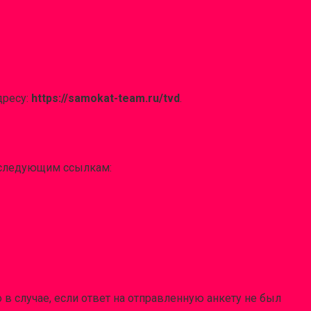
дресу:
https://samokat-team.ru/tvd
.
о следующим ссылкам:
в случае, если ответ на отправленную анкету не был