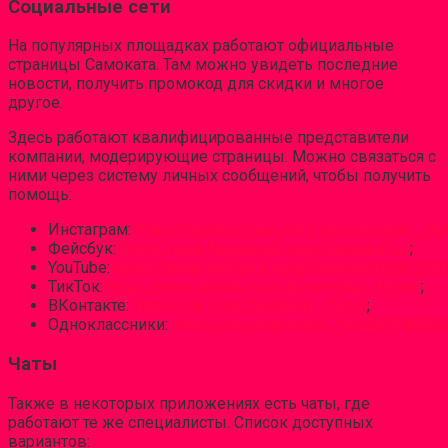
Социальные сети
На популярных площадках работают официальные
страницы Самоката. Там можно увидеть последние
новости, получить промокод для скидки и многое
другое.
Здесь работают квалифицированные представители
компании, модерирующие страницы. Можно связаться с
ними через систему личных сообщений, чтобы получить
помощь:
Инстаграм:
https://www.instagram.com/samokat_15m
Фейсбук:
https://web.facebook.com/samokat.ru
;
YouTube:
https://www.youtube.com/channel/UCM7Zx
ТикТок:
https://www.tiktok.com/@samokat_15min
;
ВКонтакте:
https://vk.com/samokat_15min
;
Одноклассники:
https://ok.ru/group/57902269595836
Чаты
Также в некоторых приложениях есть чаты, где
работают те же специалисты. Список доступных
вариантов: